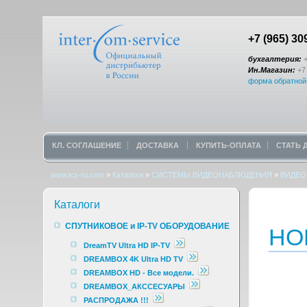
+7 (965) 30
бухгалтерия:
+
Ин.Магазин:
+7 
форма обратной
КЛ. СОГЛАШЕНИЕ
ДОСТАВКА
КУПИТЬ-ОПЛАТА
СТАТЬ
www.ics-ru.com
»
Каталоги
»
СИСТЕМЫ ВИДЕОНАБЛЮДЕНИЯ
»
ВИДЕО
Каталоги
СПУТНИКОВОЕ и IP-TV ОБОРУДОВАНИЕ
НОВ
DreamTV Ultra HD IP-TV
DREAMBOX 4K Ultra HD TV
DREAMBOX HD - Все модели.
DREAMBOX_АКССЕСУАРЫ
РАСПРОДАЖА !!!