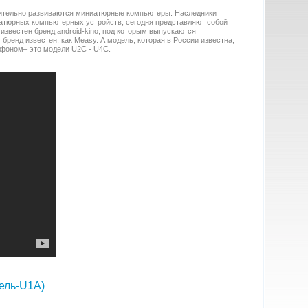
емительно развиваются миниатюрные компьютеры. Наследники
иатюрных компьютерных устройств, сегодня представляют собой
звестен бренд android-kino, под которым выпускаются
бренд известен, как Measy. А модель, которая в России известна,
офоном– это модели U2C - U4C.
ель-U1A)