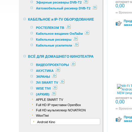
интернет-м
Эфирные ресиверы DVB-T2
0,00
Автомобильный ресивер DVB-T2
∞ Временн
КАБЕЛЬНОЕ и IP-TV ОБОРУДОВАНИЕ
Пред
заказ
РОСТЕЛЕКОМ ТВ
Кабельное вещание ОнЛайм
Кабельные ресиверы
Кабельные усилители
ВСЁ ДЛЯ ДОМАШНЕГО КИНОТЕАТРА
ВИДЕОПРОЕКТОРЫ
АКУСТИКА
ЭКРАНЫ
3Vi SMART TV
WISE TIVI
(АРХИВ)
интернет-м
APPLE SMART TV
0,00
Full HD IP приставки OpenBox
∞ Временн
Full HD мультиплеер NOVATRON
WiseTiwi
Пред
заказ
Android Kino