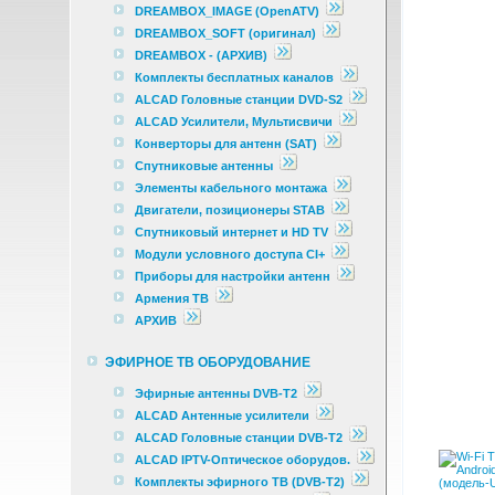
DREAMBOX_IMAGE (OpenATV)
DREAMBOX_SOFT (оригинал)
DREAMBOX - (АРХИВ)
Комплекты бесплатных каналов
ALCAD Головные станции DVD-S2
ALCAD Усилители, Мультисвичи
Конверторы для антенн (SAT)
Спутниковые антенны
Элементы кабельного монтажа
Двигатели, позиционеры STAB
Спутниковый интернет и HD TV
Модули условного доступа CI+
Приборы для настройки антенн
Армения ТВ
АРХИВ
ЭФИРНОЕ ТВ ОБОРУДОВАНИЕ
Эфирные антенны DVB-T2
ALCAD Антенные усилители
ALCAD Головные станции DVB-T2
ALCAD IPTV-Оптическое оборудов.
Комплекты эфирного ТВ (DVB-T2)