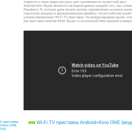
торренты и иные видео ресурсы для скачивания их на жесткий диск.
Android+Kino Skype является наглядной демонстрацией того, как стр
Raspberry Pi, которая дала начало целому направлению на рынке мин
серьезные мощные и функциональные девайсы. На российском рынке и
ультрасовременные Wi-Fi TV приставки. На международном рынке этот 
как приставка Android-KINO Skype со встроенной Web камерой и микр
Wi-Fi TV приставка Android+Kino ONE (мод