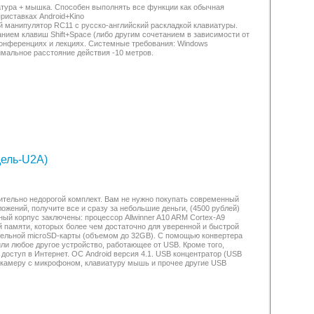
иатура + мышка. Способен выполнять все функции как обычная
риставках Android+Kino
й манипулятор RC11 с русско-английский раскладкой клавиатуры.
ием клавиш Shift+Space (либо другим сочетанием в зависимости от
конференциях и лекциях. Системные требования: Windows
ксимальное расстояние действия -10 метров.
дель-U2A)
сительно недорогой комплект. Вам не нужно покупать современный
жений, получите все и сразу за небольшие деньги, (4500 рублей)
ый корпус заключены: процессор Allwinner A10 ARM Cortex-A9
 памяти, которых более чем достаточно для уверенной и быстрой
тельной microSD-карты (объемом до 32GB). С помощью конвертера
или любое другое устройство, работающее от USB. Кроме того,
оступ в Интернет. ОС Android версия 4.1. USB концентратор (USB
 камеру с микрофоном, клавиатуру мышь и прочее другие USB