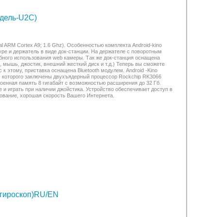
одель-U2С)
l ARM Cortex A9; 1.6 Ghz). Особенностью комплекта Android-kino
pe и держатель в виде док-станции. На держателе с поворотным
бного использования web камеры. Так же док-станция оснащена
мышь, джостик, внешний жесткий диск и т.д.) Теперь вы сможете
к этому, приставка оснащена Bluetooth модулем. Android -Kino
ус которого заключены двухъядерный процессор Rockchip RK3066
роенная память 8 гигабайт с возможностью расширения до 32 Гб.
 и играть при наличии джойстика. Устройство обеспечивает доступ в
бование, хорошая скорость Вашего Интернета.
(гироскоп)RU/EN