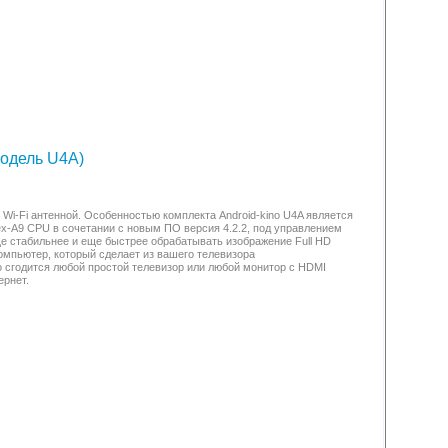
модель U4A)
Wi-Fi антенной. Особенностью комплекта Android-kino U4A является
ex-A9 CPU в сочетании с новым ПО версия 4.2.2, под управлением
еще стабильнее и еще быстрее обрабатывать изображение Full HD
 компьютер, который сделает из вашего телевизора
 сгодится любой простой телевизор или любой монитор с HDMI
ернет.