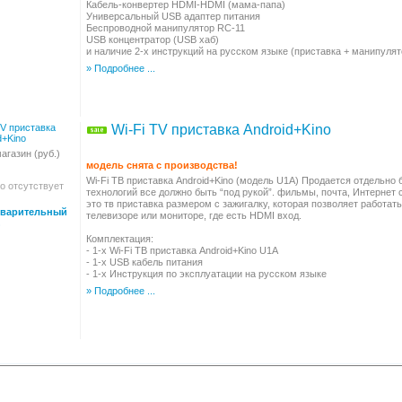
Кабель-конвертер HDMI-HDMI (мама-папа)
Универсальный USB адаптер питания
Беспроводной манипулятор RC-11
USB концентратор (USB хаб)
и наличие 2-x инструкций на русском языке (приставка + манипулят
» Подробнее ...
Wi-Fi TV приставка Android+Kino
агазин (руб.)
модель снята с производства!
Wi-Fi ТВ приставка Android+Kino (модель U1A) Продается отдельно
о отсутствует
технологий все должно быть “под рукой”. фильмы, почта, Интернет с
это тв приставка размером с зажигалку, которая позволяет работ
варительный
телевизоре или мониторе, где есть HDMI вход.
Комплектация:
- 1-x Wi-Fi ТВ приставка Android+Kino U1A
- 1-x USB кабель питания
- 1-x Инструкция по эксплуатации на русском языке
» Подробнее ...