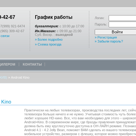
9-42-67
График работы
Логин:
Пароль:
7(999) 921-6474
бухгалтерия:
с 10:00 до 17:00
(965) 309-42-67
Ин.Магазин:
с 09:00 до 21:00
Войти
Суб. Воскр. :
выходной
 связи
» Регистрация
» Более подробно
» Забыли пароль?
» Схема проезда
 ДИЛЕРОМ
КОНТАКТЫ
ХИВ)
»
Android Kino
 Kino
Практически на любых телевизорах, производства последних лет, сейч
телевизора больше ничего и не нужно. Учитывая стоимость чуть более
любит хорошее HD-кино. Все, что вам необходимо для этого – широкоп
Android+Kino. В современном мире, где бразды правления принадлежат
должна быть ему круглосуточно доступна в ОН-ЛАЙН режиме. Познако
Android 4.1 - 4.2 Jelly Bean, поможет ВАМ сделать из вашего телевизор
мобильное устройство, размером с флешку, которое можно приобрести 