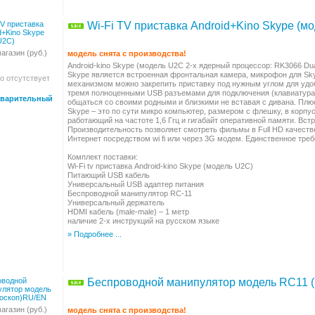
Wi-Fi TV приставка Android+Kino Skype (м
агазин (руб.)
модель снята с производства!
Android-kino Skype (модель U2C 2-х ядерный процессор: RK3066 Dua
Skype является встроенная фронтальная камера, микрофон для Sky
о отсутствует
механизмом можно закрепить приставку под нужным углом для удо
тремя полноценными USB разъемами для подключения (клавиатура, 
варительный
общаться со своими родными и близкими не вставая с дивана. Плюс 
Skype – это по сути микро компьютер, размером с флешку, в корп
работающий на частоте 1,6 Ггц и гигабайт оперативной памяти. Вст
Производительность позволяет смотреть фильмы в Full HD качестве
Интернет посредством wi fi или через 3G модем. Единственное тре
Комплект поставки:
Wi-Fi tv приставка Android-kino Skype (модель U2С)
Питающий USB кабель
Универсальный USB адаптер питания
Беспроводной манипулятор RC-11
Универсальный держатель
HDMI кабель (male-male) – 1 метр
наличие 2-x инструкций на русском языке
» Подробнее ...
Беспроводной манипулятор модель RC11 
агазин (руб.)
модель снята с производства!