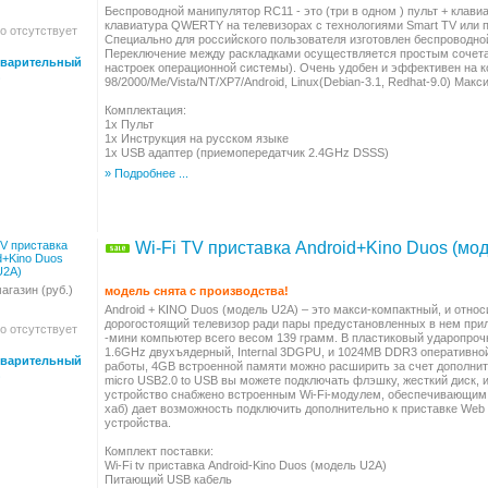
Беспроводной манипулятор RC11 - это (три в одном ) пульт + клав
клавиатура QWERTY на телевизорах с технологиями Smart TV или п
о отсутствует
Специально для российского пользователя изготовлен беспроводно
Переключение между раскладками осуществляется простым сочетан
варительный
настроек операционной системы). Очень удобен и эффективен на 
98/2000/Me/Vista/NT/XP7/Android, Linux(Debian-3.1, Redhat-9.0) Ма
Комплектация:
1х Пульт
1х Инструкция на русском языке
1х USB адаптер (приемопередатчик 2.4GHz DSSS)
» Подробнее ...
Wi-Fi TV приставка Android+Kino Duos (мо
агазин (руб.)
модель снята с производства!
Android + KINO Duos (модель U2A) – это макси-компактный, и отно
дорогостоящий телевизор ради пары предустановленных в нем прило
о отсутствует
-мини компьютер всего весом 139 грамм. В пластиковый ударопрочн
1.6GHz двухъядерный, Internal 3DGPU, и 1024MB DDR3 оперативной
варительный
работы, 4GB встроенной памяти можно расширить за счет дополни
micro USB2.0 to USB вы можете подключать флэшку, жесткий диск, 
устройство снабжено встроенным Wi-Fi-модулем, обеспечивающим д
хаб) дает возможность подключить дополнительно к приставке Web
устройства.
Комплект поставки:
Wi-Fi tv приставка Android-Kino Duos (модель U2A)
Питающий USB кабель