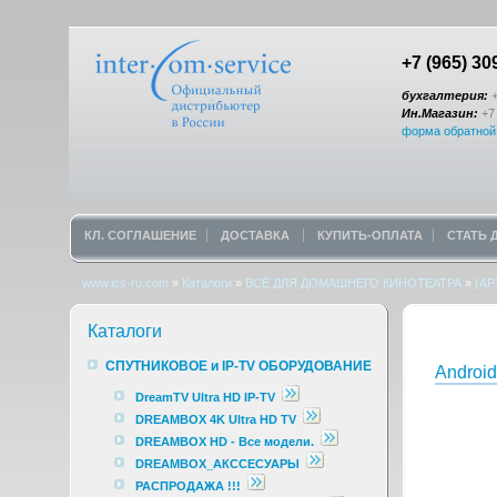
+7 (965) 30
бухгалтерия:
+
Ин.Магазин:
+7 
форма обратной
КЛ. СОГЛАШЕНИЕ
ДОСТАВКА
КУПИТЬ-ОПЛАТА
СТАТЬ
www.ics-ru.com
»
Каталоги
»
ВСЁ ДЛЯ ДОМАШНЕГО КИНОТЕАТРА
»
(АР
Каталоги
СПУТНИКОВОЕ и IP-TV ОБОРУДОВАНИЕ
Android
DreamTV Ultra HD IP-TV
DREAMBOX 4K Ultra HD TV
DREAMBOX HD - Все модели.
DREAMBOX_АКССЕСУАРЫ
РАСПРОДАЖА !!!