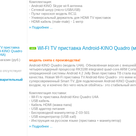
Комплектация:
- Android-KINO Skype wi-fi антенна
- Сетевой шнур (micro-USB/USB)
- Пульт гироскоп модель RC11
- Универсальный держатель для HDMI TV приставок
- HDMI кабель (male-male) - 1 метр
» Подробнее ...
WI-FI TV приставка Android-KINO Quadro (
агазин (руб.)
модель снята с производства!
Android-KINO Quadro (модель U4A). Обновлённая версия с внешней 
четырехъядерный процессор RK3188 integrated quad-core ARM Cort
о отсутствует
операционной системы Android 4.2 Jelly Bean приставка ТВ стала 
качества. Новая Wi-Fi приставка TV Android-Kino Quadro- это мини
варительный
суперсовременный Smart TV. Для подключения Android-KINO Quadro
входом, ну и конечно без чего нельзя обойтись- это стабильный инт
Комплектация поставки:
- Wi-Fi tv приставка Android-Kino Quadro U4A
- USB кабель
- Кабель HDMI (мама-папа)
- USB адаптер питания
- Беспроводной манипулятор Z-03-S01
- USB концентратор (USB хаб)
- Инструкция на русском языке (приставка + манипулятор)
» Подробнее ...