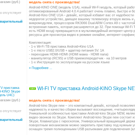
агазин (руб.)
модель снята с производства!
Android-KINO ONE (модель U1A), новый Wi-Fi модуль, который рабо
оптимизированный Android 4.0.4 работает очень плавно, быстро и
о отсутствует
Android-Kino ONE U1A – девайс, который избавит вас от надобности
недорогое устройство, дающее вашему телевизору вторую жизнь и д
варительный
микромодулем, процессором RK3066 Dual ARM Cortex A9 с частотой 
встроенная память, которая расширяется до 32. При помощи Wi-Fi T
есть HDMI вход) превращается в мультимедийный интернет-центр 
ресурсы для просмотра видео в режиме онлайне, интернет-серфинг
Комплектация:
- 1-x Wi-Fi ТВ приставка Android+Kino U1A
- 1-x micro USB2.0/USB + адаптер питания 5V. 1A
- переходник HDMI-HDMI (HDMI мама - HDMI папа)
- манипулятор (RC9S) и USB приемопередатчик - на 10 метров
- 1-x Инструкция по эксплуатации на русском языке
» Подробнее ...
WI-FI TV приставка Android-KINO Skype N
агазин (руб.)
модель снята с производства!
Android-kino Skype new – это компактный девайс, который позволяе
надежность и качество сборки вызывают восхищение, «четырехяде
о отсутствует
Уникальной особенностью приставки Android-kino Skype NEW, явл
видео-звонков по Skype. Комплект Android-kino Skype new состоит 
варительный
Skype, Клавиатура с гироскопом, Универсальный вращающий держат
поворотным механизмом можно закрепить приставку под нужным уг
оснащен тремя полноценными USB разъемами для подключения (клав