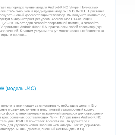
тает на порядок лучше модели Android-KINO Skype. Полностью
 более стабильно, чем в предыдущая модель TV DONGLE. Приставка
 покупать новый дорогостоящий телевизор. Вы получите компактное,
оступ в мир интернет ресурсов. Android-Kino U1A оснащен
1,2 GHz, имеет один гигабайт оперативной памяти, 4 гигабайта
V приставки Android+Kino U1A, практически любой телевизор (где
развлечений. К вашим услугам станут многочисленные бесплатные
, игры, и прочее…
EW (модель U4C)
т получить все и сразу за относительно небольшие деньги. Его
рные мозги» заключены в пластиковый ударопрочный корпус.
яется фронтальная камера и встроенный микрофон для совершения
из трех основных составляющих: WI-FI TV приставка Android-KINO
ель для HDMI TV приставок Android-kino. На держателе с
лом для удобного использования web камеры. Так же держатель
иатура, мышь, джостик, внешний жесткий диск и т.д.