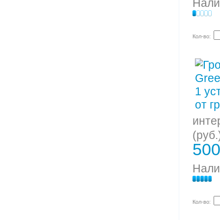
Нали
Кол-во:
инте
(руб.
500
Нали
Кол-во: