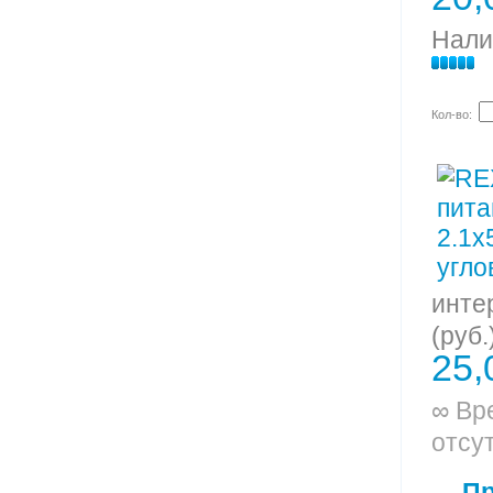
Нали
Кол-во:
инте
(руб.
25,
∞ Вр
отсу
П