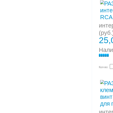
инте
(руб.
25,
Нали
Кол-во:
инте