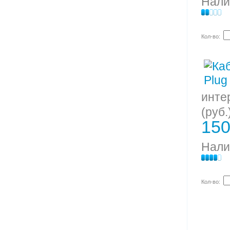
Нали
Кол-во:
инте
(руб.
150
Нали
Кол-во: