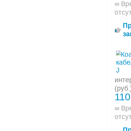
∞ Вр
отсу
П
за
инте
(руб.
110
∞ Вр
отсу
П