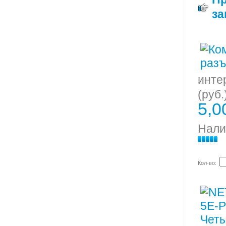
за
инте
(руб.
5,0
Нали
Кол-во: