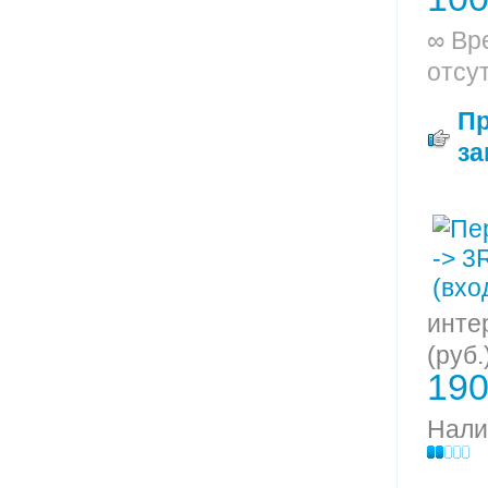
∞ Вр
отсу
П
за
инте
(руб.
190
Нали