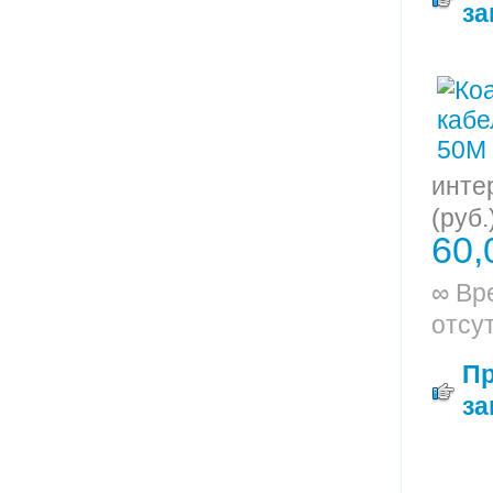
за
инте
(руб.
60,
∞ Вр
отсу
П
за