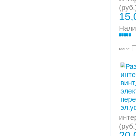
(руб.
15,
Нали
Кол-во:
инте
(руб.
20,