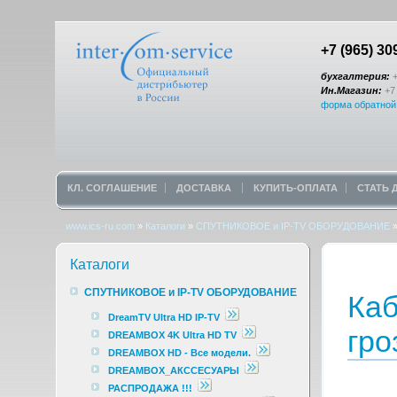
+7 (965) 30
бухгалтерия:
+
Ин.Магазин:
+7 
форма обратной
КЛ. СОГЛАШЕНИЕ
ДОСТАВКА
КУПИТЬ-ОПЛАТА
СТАТЬ
www.ics-ru.com
»
Каталоги
»
СПУТНИКОВОЕ и IP-TV ОБОРУДОВАНИЕ
Каталоги
СПУТНИКОВОЕ и IP-TV ОБОРУДОВАНИЕ
Каб
DreamTV Ultra HD IP-TV
гро
DREAMBOX 4K Ultra HD TV
DREAMBOX HD - Все модели.
DREAMBOX_АКССЕСУАРЫ
РАСПРОДАЖА !!!