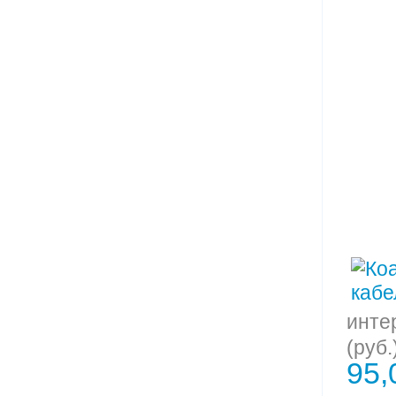
инте
(руб.
95,