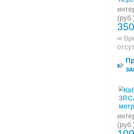
инте
(руб.
350
∞ Вр
отсу
П
за
инте
(руб.
100