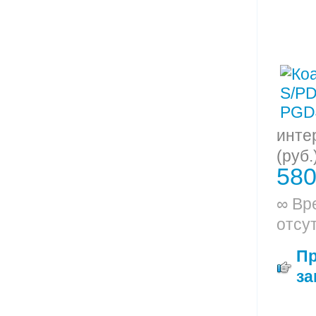
инте
(руб.
580
∞ Вр
отсу
П
за