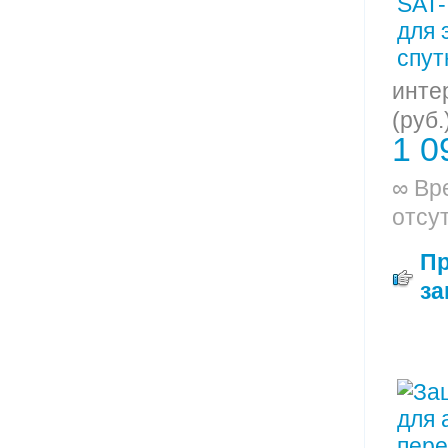
инте
(руб.
1 0
∞ Вр
отсу
П
за