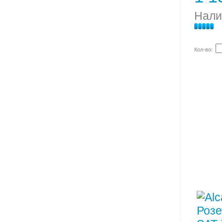
Нали
Кол-во: