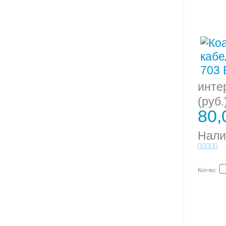
инте
(руб.
80,
Нали
Кол-во: