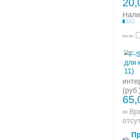
20,
Нали
Кол-во:
инте
(руб.
65,
∞ Вр
отсу
П