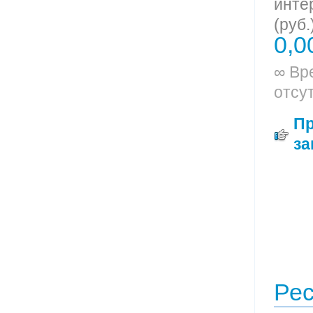
инте
(руб.
0,0
∞ Вр
отсу
П
за
Ре