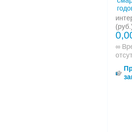
инте
(руб.
0,0
∞ Вр
отсу
П
за