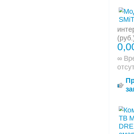
инте
(руб.
0,0
∞ Вр
отсу
П
за