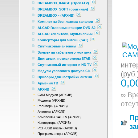
DREAMBOX_IMAGE (OpenATV)
DREAMBOX_SOFT (оригинал)
DREAMBOX - (АРХИВ)
Комплекты бесплатных каналов
ALCAD Головные станции DVD-S2
ALCAD Усилители, Мультисвичи
Конверторы для антенн (SAT)
Спутниковые антенны
Элементы кабельного монтажа
Двигатели, позиционеры STAB
инте
Спутниковый интернет и HD TV
Модули условного доступа CI+
(руб.
Приборы для настройки антенн
0,0
Армения ТВ
АРХИВ
∞ Вр
CAM Модули (АРХИВ)
Модемы (АРХИВ)
отсу
Ресиверы (АРХИВ)
Антенны (АРХИВ)
П
Комплекты SAT-TV (АРХИВ)
Конверторы (АРХИВ)
за
PCI -USB платы (АРХИВ)
Программаторы (AРХИВ)