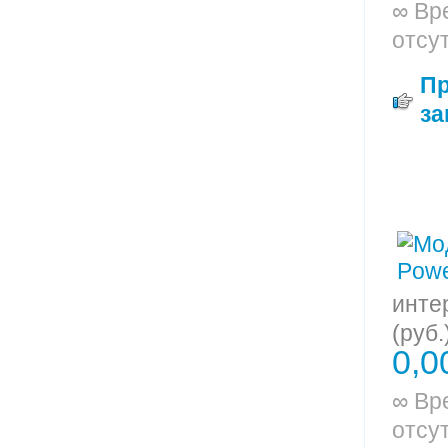
∞ Вр
отсу
П
за
инте
(руб.
0,0
∞ Вр
отсу