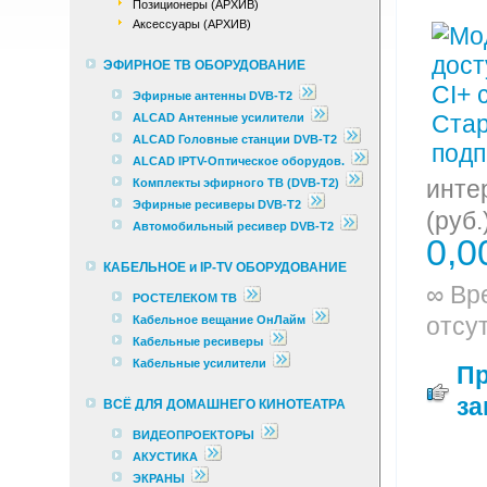
Позиционеры (АРХИВ)
Аксессуары (АРХИВ)
ЭФИРНОЕ ТВ ОБОРУДОВАНИЕ
Эфирные антенны DVB-T2
ALCAD Антенные усилители
ALCAD Головные станции DVB-T2
ALCAD IPTV-Оптическое оборудов.
инте
Комплекты эфирного ТВ (DVB-T2)
Эфирные ресиверы DVB-T2
(руб.
Автомобильный ресивер DVB-T2
0,0
КАБЕЛЬНОЕ и IP-TV ОБОРУДОВАНИЕ
∞ Вр
РОСТЕЛЕКОМ ТВ
отсу
Кабельное вещание ОнЛайм
Кабельные ресиверы
Кабельные усилители
П
за
ВСЁ ДЛЯ ДОМАШНЕГО КИНОТЕАТРА
ВИДЕОПРОЕКТОРЫ
АКУСТИКА
ЭКРАНЫ