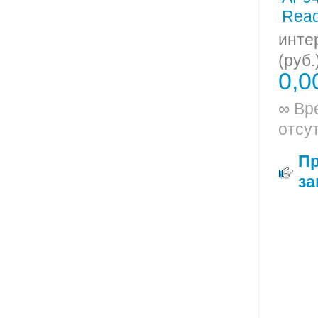
инте
(руб.
0,0
∞ Вр
отсу
П
за