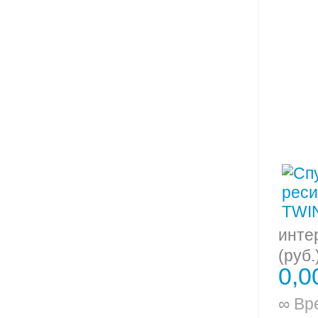
инте
(руб.
0,0
∞ Вр