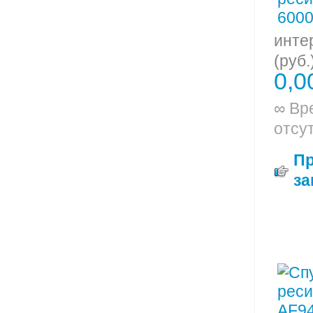
инте
(руб.
0,0
∞ Вр
отсу
П
за