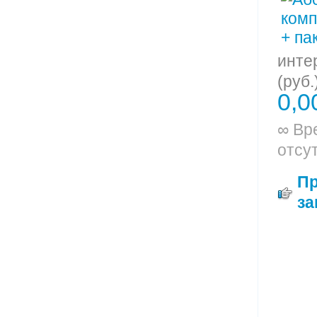
инте
(руб.
0,0
∞ Вр
отсу
П
за