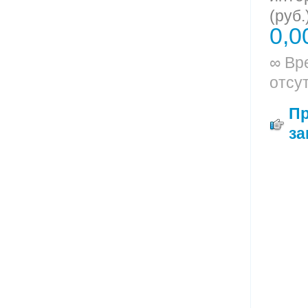
(руб.
0,0
∞ Вр
отсу
П
за