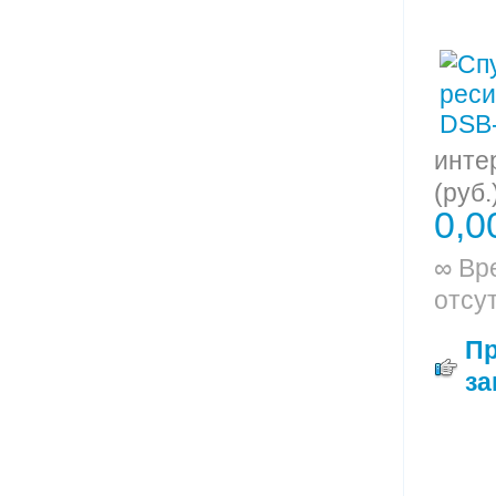
инте
(руб.
0,0
∞ Вр
отсу
П
за