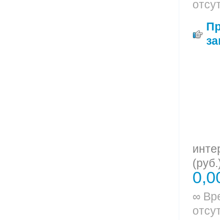
отсу
П
за
инте
(руб.
0,0
∞ Вр
отсу