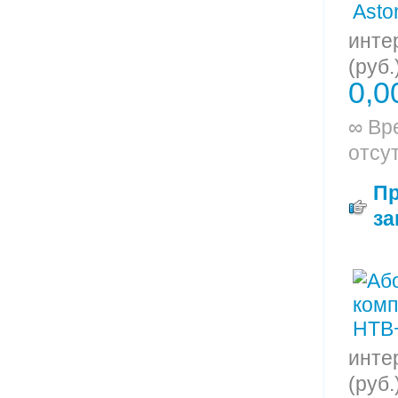
инте
(руб.
0,0
∞ Вр
отсу
П
за
инте
(руб.