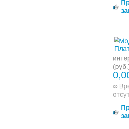
П
за
инте
(руб.
0,0
∞ Вр
отсу
П
за