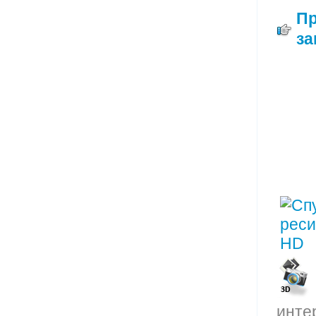
П
за
инте