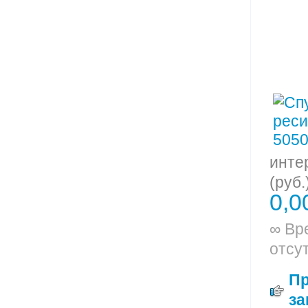
инте
(руб.
0,0
∞ Вр
отсу
П
за