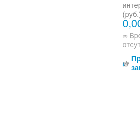
инте
(руб.
0,0
∞ Вр
отсу
П
за