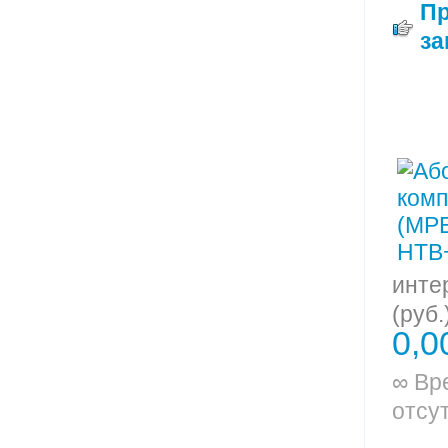
П
за
инте
(руб.
0,0
∞ Вр
отсу